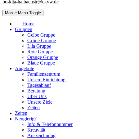
bo-kita-halbachstr@ekvw.de
Mobile Menu Toggle
Home
Gruppen
Gelbe Gruppe
Grüne Gruppe
Lila Gruppe
Rote Gruppe
Orange Gruppe
Blaue Gruppe
Angebote
Familienzentrum
Unsere Einrichtung
Tagesablauf
Beratung
Über Uns
Unsere Ziele
Zeiten
Zeiten
Neugierig?
Info & Telefonnummer
Kreavität
Auszeichnung